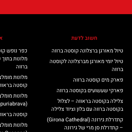
חשוב לדעת
אי
טיול מאורגן ברצלונה קוסטה ברווה
כפר נופש קוס
מלונות בתוך 
טיול יומי מאורגן מברצלונה לקוסטה
ברווה
ברווה
פארק מים קוסטה ברווה
קוסטה בראוו
פארקי שעשועים בקוסטה ברווה
מלונות מומלצ
צלילה בקוסטה בראווה – לצלול
(Empuriabrava)
בקוסטה ברווה עם בלון וציוד צלילה
קוסטה בראווה
קתדרלת גירונה (Girona Cathedral)
מלונות מומלצ
– קתדרלת סן מרי של גירונה