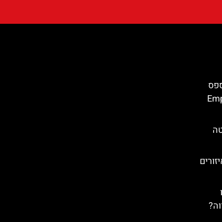
ספס
Empúri
טה
זורים
וה?