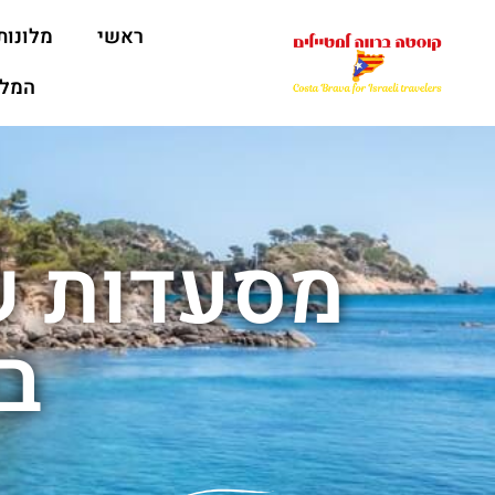
ראשי
מלונות
המלצ
מסעדות ש
ב