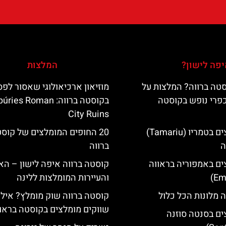
פה לישון?
המלצות
טה ברווה? המלצות על
מוזיאון ארכיאולוגי שאסור לפ
כפרי נופש בקוסטה
בקוסטה ברווה: es Roman
City Ruins
מלונות מומלצים בטמריו (Tamariu)
20 החופים המומלצים של קוס
ה
ברווה
ים באמפוריה בראווה
קוסטה ברווה איפה לישון – האי
והעיירות המומלצות ללינה
 מלונות הכל כלול
קוסטה ברווה שוק מומלץ? אילו
שווקים מומלצים בקוסטה בראו
ים בסנטה סוזנה