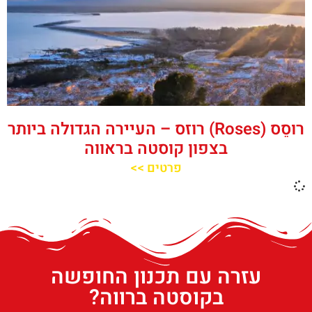
רוסֵס (Roses) רוזס – העיירה הגדולה ביותר
בצפון קוסטה בראווה
פרטים >>
עזרה עם תכנון החופשה
בקוסטה ברווה?