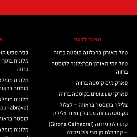
חשוב לדעת
אי
טיול מאורגן ברצלונה קוסטה ברווה
כפר נופש קוס
מלונות בתוך 
טיול יומי מאורגן מברצלונה לקוסטה
ברווה
ברווה
פארק מים קוסטה ברווה
קוסטה בראוו
פארקי שעשועים בקוסטה ברווה
מלונות מומלצ
צלילה בקוסטה בראווה – לצלול
(Empuriabrava)
בקוסטה ברווה עם בלון וציוד צלילה
קוסטה בראווה
קתדרלת גירונה (Girona Cathedral)
מלונות מומלצ
– קתדרלת סן מרי של גירונה