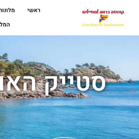
ראשי
מלונות
המלצ
סטייק האו