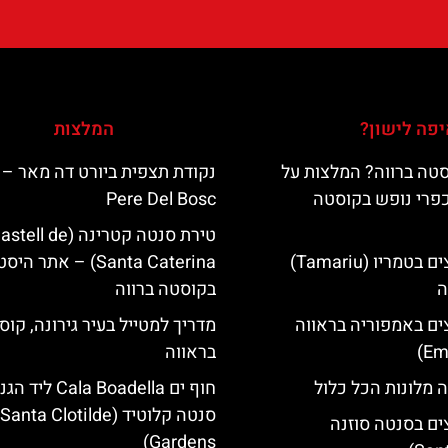
פה לישון?
המלצות
טה ברווה? המלצות על
כפרי נופש בקוסטה
Pere Del Bosc
טירת סנטה קטרינה (tell de
מלונות מומלצים בטמריו (Tamariu)
Santa Caterina) – אתר הי
ה
בקוסטה ברווה
ים באמפוריה בראווה
מדריך למטייל בעיר גירונה, קוס
בראווה
 מלונות הכל כלול
חוף ים Cala Boadella ליד
סנטה קלוטיד (Santa Clotilde
ים בסנטה סוזנה
Gardens)