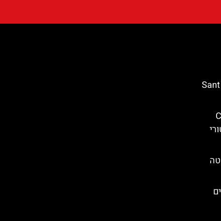
נקודת תצפית ביורט דה מאר – Sant
Cas
סטורי
טה
 הגנים