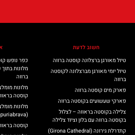
חשוב לדעת
אי
טיול מאורגן ברצלונה קוסטה ברווה
כפר נופש קוס
מלונות בתוך 
טיול יומי מאורגן מברצלונה לקוסטה
ברווה
ברווה
פארק מים קוסטה ברווה
קוסטה בראוו
פארקי שעשועים בקוסטה ברווה
מלונות מומלצ
צלילה בקוסטה בראווה – לצלול
(Empuriabrava)
בקוסטה ברווה עם בלון וציוד צלילה
קוסטה בראווה
קתדרלת גירונה (Girona Cathedral)