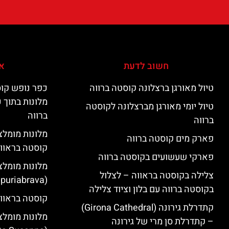
חשוב לדעת
אי
טיול מאורגן ברצלונה קוסטה ברווה
כפר נופש קוס
מלונות בתוך 
טיול יומי מאורגן מברצלונה לקוסטה
ברווה
ברווה
פארק מים קוסטה ברווה
קוסטה בראוו
פארקי שעשועים בקוסטה ברווה
מלונות מומלצ
צלילה בקוסטה בראווה – לצלול
(Empuriabrava)
בקוסטה ברווה עם בלון וציוד צלילה
קוסטה בראווה
קתדרלת גירונה (Girona Cathedral)
מלונות מומלצ
– קתדרלת סן מרי של גירונה