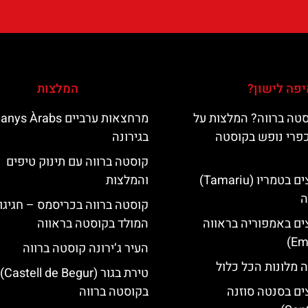
פה לישון?
המלצות
טה ברווה? המלצות על
מרחצאות ערביים nys Àrabs
כפרי נופש בקוסטה
בגירונה
קוסטה ברווה עם תינוק טיפים
מלונות מומלצים בטמריו (Tamariu)
והמלצות
ה
קוסטה ברווה בכריסמס – חגיגו
ים באמפוריה בראווה
המולד בקוסטה בראווה
העיר ג’ירונה קוסטה ברווה
 מלונות הכל כלול
טירת בגור (Castell de Begur)
ים בסנטה סוזנה
בקוסטה ברווה