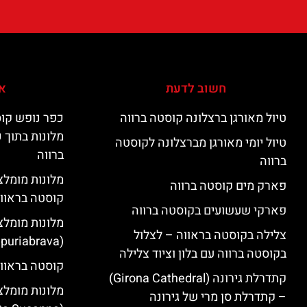
חשוב לדעת
אי
טיול מאורגן ברצלונה קוסטה ברווה
כפר נופש קוס
מלונות בתוך 
טיול יומי מאורגן מברצלונה לקוסטה
ברווה
ברווה
פארק מים קוסטה ברווה
קוסטה בראוו
פארקי שעשועים בקוסטה ברווה
מלונות מומלצ
צלילה בקוסטה בראווה – לצלול
(Empuriabrava)
בקוסטה ברווה עם בלון וציוד צלילה
קוסטה בראווה
קתדרלת גירונה (Girona Cathedral)
מלונות מומלצ
– קתדרלת סן מרי של גירונה