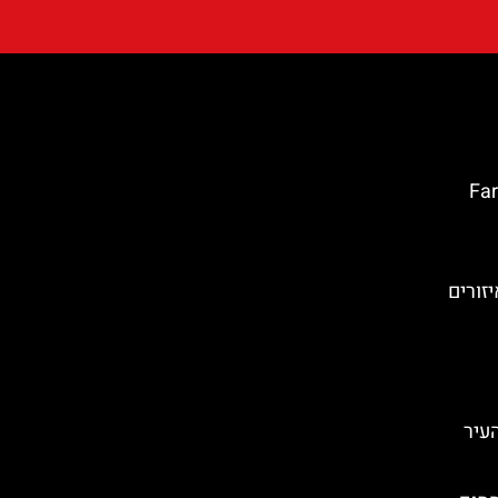
טה ברווה: Far de
זורים
העיר