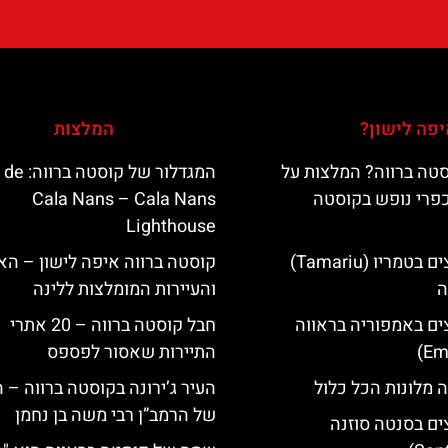
פה לישון?
המלצות
טה ברווה? המלצות על
המגדלור של קוס‪‪
כפרי נופש בקוסטה
Cala Nans – Cala Nans
Lighthouse‬‬
מלונות מומלצים בטמריו (Tamariu)
קוסטה ברווה איפה לישון – האי
ה
והעיירות המומלצות ללינה
ים באמפוריה בראווה
חבל קוסטה ברווה – 20 אתרי
התיירות שאסור לפספס
 מלונות הכל כלול
העיר ג’ירונה בקוסטה ברווה – 
של הרמב”ן רבי משה בן נחמן
ים בסנטה סוזנה