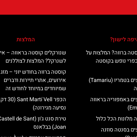
פה לישון?
המלצות
טה ברווה? המלצות על
שנורקלים קוסטה בראווה – אי
כפרי נופש בקוסטה
לשנרקל? המלצות לצוללנים
קוסטה ברווה בחודש יוני – מזג א
מלונות מומלצים בטמריו (Tamariu)
אירועים, אתרי תיירות ודברים
ה
שמיוחדים במיוחד לחודש זה
ים באמפוריה בראווה
הכפר Martí Vell (30
נסיעה מגירונה)
 מלונות הכל כלול
טירת סנט ג'ון (astell de Sant
Joan) בבלאנס
ים בסנטה סוזנה