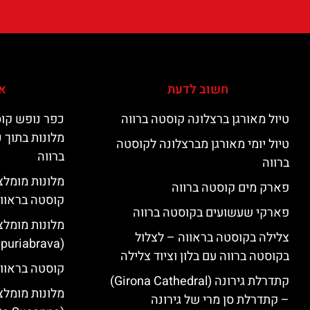
חשוב לדעת
אי
טיול מאורגן ברצלונה קוסטה ברווה
כפר נופש קוס
מלונות בתוך 
טיול יומי מאורגן מברצלונה לקוסטה
ברווה
ברווה
פארק מים קוסטה ברווה
קוסטה בראוו
פארקי שעשועים בקוסטה ברווה
מלונות מומלצ
צלילה בקוסטה בראווה – לצלול
(Empuriabrava)
בקוסטה ברווה עם בלון וציוד צלילה
קוסטה בראווה
קתדרלת גירונה (Girona Cathedral)
מלונות מומלצ
– קתדרלת סן מרי של גירונה