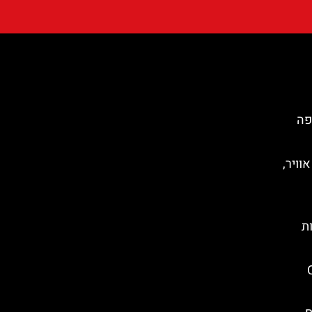
פה
וויר,
Sant  דקות
C