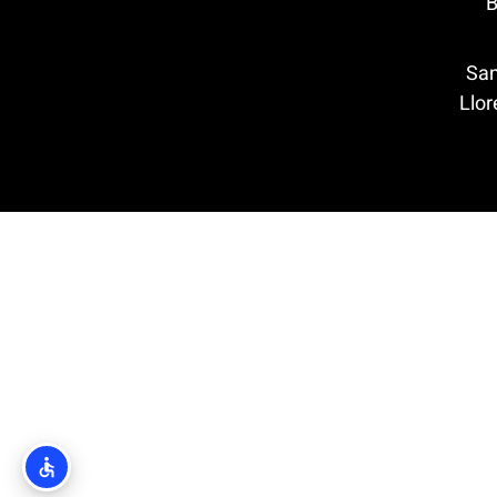
Ba
Santa C
 מאר (Lloret de