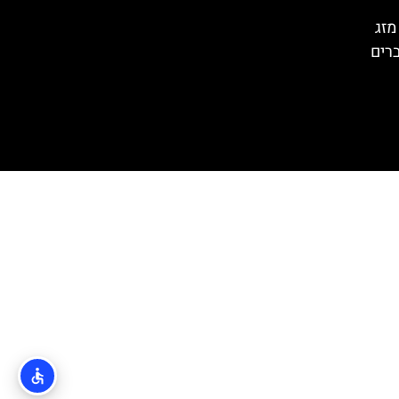
מזג
ברים