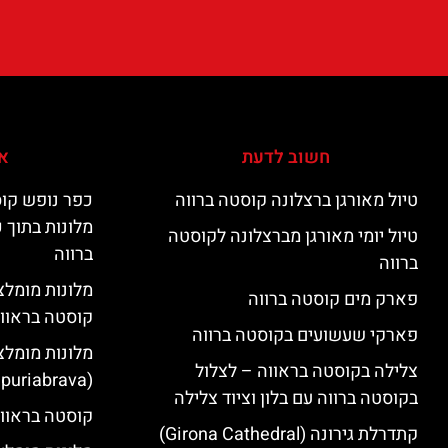
חשוב לדעת
אי
טיול מאורגן ברצלונה קוסטה ברווה
כפר נופש קוס
מלונות בתוך 
טיול יומי מאורגן מברצלונה לקוסטה
ברווה
ברווה
פארק מים קוסטה ברווה
קוסטה בראוו
פארקי שעשועים בקוסטה ברווה
מלונות מומלצ
צלילה בקוסטה בראווה – לצלול
(Empuriabrava)
בקוסטה ברווה עם בלון וציוד צלילה
קוסטה בראווה
קתדרלת גירונה (Girona Cathedral)