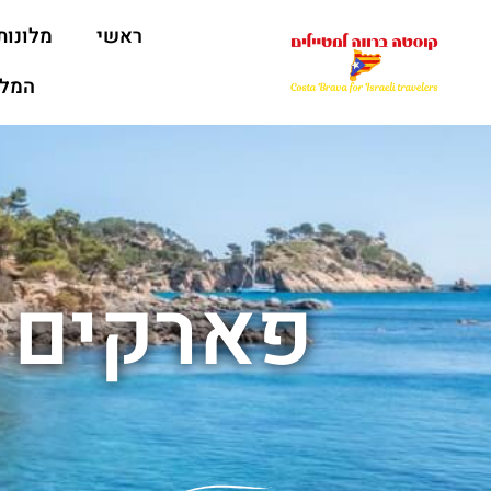
ראשי
מלונות
המלצ
פארקים ל