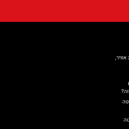
אוויר,
וה?
טה
טה