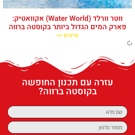
ווטר וורלד (Water World) אקוואטיק:
פארק המים הגדול ביותר בקוסטה ברווה
פרטים >>
עזרה עם תכנון החופשה
בקוסטה ברווה?