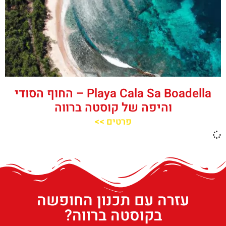
‪‪Playa Cala Sa Boadella‬‬ – החוף הסודי
והיפה של קוסטה ברווה
פרטים >>
עזרה עם תכנון החופשה
בקוסטה ברווה?