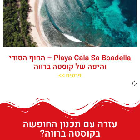
‪‪Playa Cala Sa Boadella‬‬ – החוף הסודי
והיפה של קוסטה ברווה
פרטים >>
עזרה עם תכנון החופשה
בקוסטה ברווה?