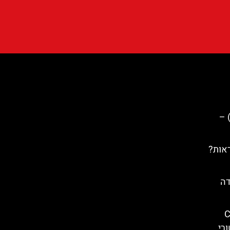
טה סוזנה (Santa Susanna) –
ראות?
דה
Cas
סטורי