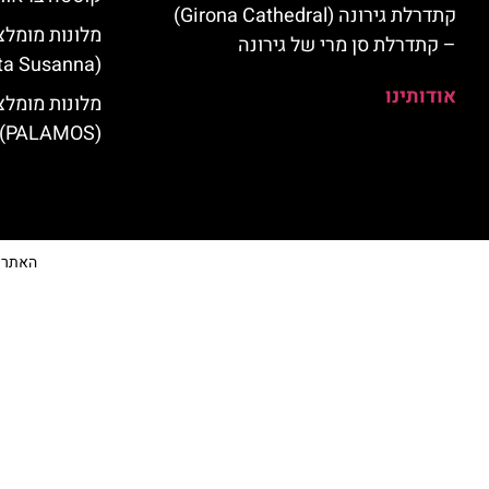
קתדרלת גירונה (Girona Cathedral)
מלונות מומלצ
– קתדרלת סן מרי של גירונה
(Santa Susanna)
אודותינו
מלונות מומלצ
(PALAMOS)
האתר הי