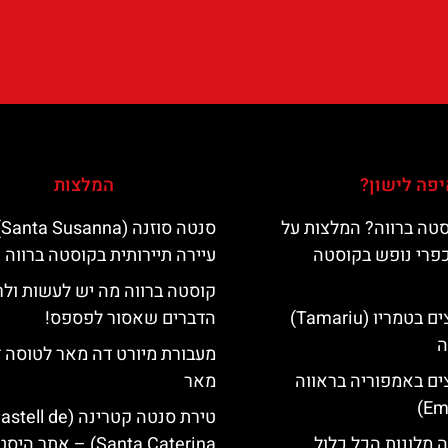
פה לישון?
המלצות
טה ברווה? המלצות על
סנ
כפרי נופש בקוסטה
עיירה תיירותית בקוסטה ברווה
קוסטה ברווה מה יש לעשות ול
מלונות מומלצים בטמריו (Tamariu)
הדברים שאסור לפספס!
ה
מעבורת מיורט דה מאר לטוסה 
ים באמפוריה בראווה
מאר
טירת סנטה קטרינה (tell de
 מלונות הכל כלול
Santa Caterina) – אתר הי