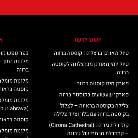
חשוב לדעת
אי
טיול מאורגן ברצלונה קוסטה ברווה
כפר נופש קוס
מלונות בתוך 
טיול יומי מאורגן מברצלונה לקוסטה
ברווה
ברווה
פארק מים קוסטה ברווה
קוסטה בראוו
פארקי שעשועים בקוסטה ברווה
מלונות מומלצ
צלילה בקוסטה בראווה – לצלול
(Empuriabrava)
בקוסטה ברווה עם בלון וציוד צלילה
קוסטה בראווה
קתדרלת גירונה (Girona Cathedral)
מלונות מומלצ
– קתדרלת סן מרי של גירונה