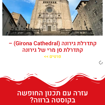
קתדרלת גירונה (Girona Cathedral) –
קתדרלת סן מרי של גירונה
פרטים >>
עזרה עם תכנון החופשה
בקוסטה ברווה?