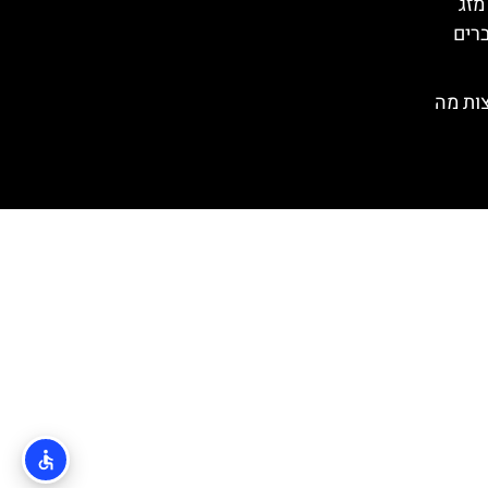
מזג
ברים
ות מה