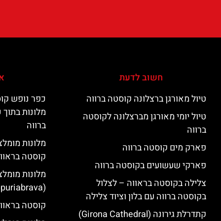
חשוב לדעת
אי
טיול מאורגן ברצלונה קוסטה ברווה
כפר נופש קוס
מלונות בתוך 
טיול יומי מאורגן מברצלונה לקוסטה
ברווה
ברווה
פארק מים קוסטה ברווה
קוסטה בראוו
פארקי שעשועים בקוסטה ברווה
מלונות מומלצ
צלילה בקוסטה בראווה – לצלול
(Empuriabrava)
בקוסטה ברווה עם בלון וציוד צלילה
קוסטה בראווה
קתדרלת גירונה (Girona Cathedral)