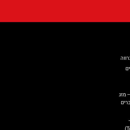
 הגנים
 מזג
ברים
העיירה הציורית (Tossa de Mar)