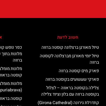
חשוב לדעת
אי
טיול מאורגן ברצלונה קוסטה ברווה
כפר נופש קוס
מלונות בתוך 
טיול יומי מאורגן מברצלונה לקוסטה
ברווה
ברווה
פארק מים קוסטה ברווה
קוסטה בראוו
פארקי שעשועים בקוסטה ברווה
מלונות מומלצ
צלילה בקוסטה בראווה – לצלול
(Empuriabrava)
בקוסטה ברווה עם בלון וציוד צלילה
קוסטה בראווה
קתדרלת גירונה (Girona Cathedral)