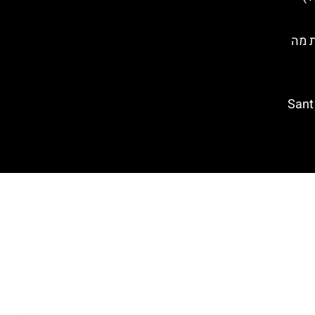
ת מה
נקודת תצפית ביורט דה מאר – Sant