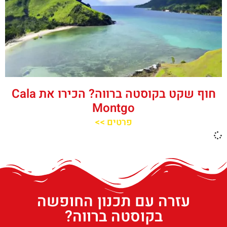
חוף שקט בקוסטה ברווה? הכירו את ‪‪Cala
Montgo‬‬
פרטים >>
עזרה עם תכנון החופשה
בקוסטה ברווה?