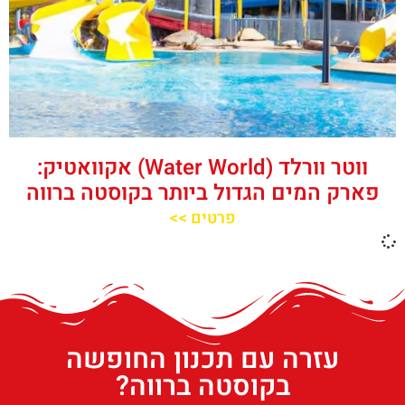
ווטר וורלד (Water World) אקוואטיק:
פארק המים הגדול ביותר בקוסטה ברווה
פרטים >>
עזרה עם תכנון החופשה
בקוסטה ברווה?