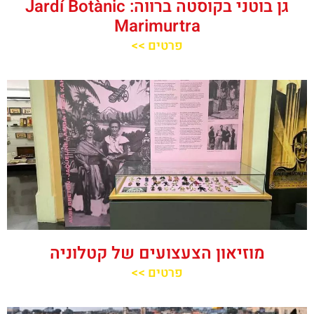
גן בוטני בקוסטה ברווה: ‪‪Jardí Botànic
Marimurtra‬‬
פרטים >>
מוזיאון הצעצועים של קטלוניה
פרטים >>