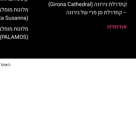
קתדרלת גירונה (Girona Cathedral)
מלונות מומלצ
– קתדרלת סן מרי של גירונה
(Santa Susanna)
אודותינו
מלונות מומלצ
(PALAMOS)
האתר הי