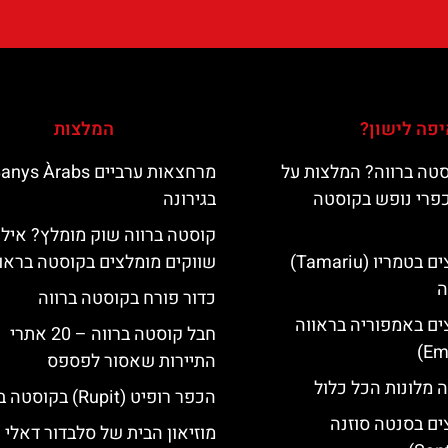
פה לישון?
המלצות
טה ברווה? המלצות על
מרחצאות ערביים nys Àrabs
כפרי נופש בקוסטה
בגירונה
קוסטה ברווה שוק מומלץ? אילו
מלונות מומלצים בטמריו (Tamariu)
שווקים מומלצים בקוסטה בראו
ה
כדור פורח בקוסטה ברווה
ים באמפוריה בראווה
חבל קוסטה ברווה – 20 אתרי
התיירות שאסור לפספס
 מלונות הכל כלול
הכפר רופיט (Rupit) בקוסטה ברווה
ים בסנטה סוזנה
מוזיאון הבית של סלבדור דאלי