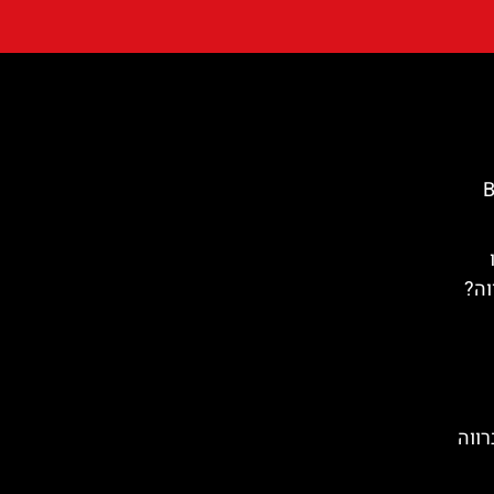
Ba
וה?