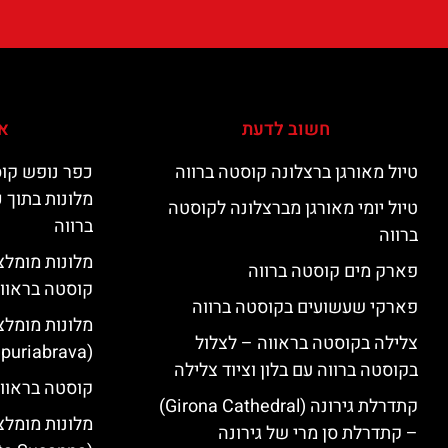
חשוב לדעת
אי
טיול מאורגן ברצלונה קוסטה ברווה
כפר נופש קוס
מלונות בתוך 
טיול יומי מאורגן מברצלונה לקוסטה
ברווה
ברווה
פארק מים קוסטה ברווה
קוסטה בראוו
פארקי שעשועים בקוסטה ברווה
מלונות מומלצ
צלילה בקוסטה בראווה – לצלול
(Empuriabrava)
בקוסטה ברווה עם בלון וציוד צלילה
קוסטה בראווה
קתדרלת גירונה (Girona Cathedral)
מלונות מומלצ
– קתדרלת סן מרי של גירונה