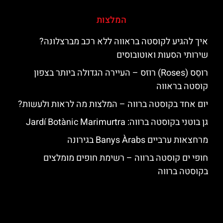
המלצות
איך להגיע לקוסטה בראווה ללא רכב מברצלונה?
שירותי הסעות ואוטובוסים
רוסֵס (Roses) רוזס – העיירה הגדולה ביותר בצפון
קוסטה בראווה
יום אחד בקוסטה ברווה – המלצות מה לראות ולעשות?
גן בוטני בקוסטה ברווה: ‪‪Jardí Botànic Marimurtra‬‬
מרחצאות ערביים Banys Àrabs בגירונה
חופי ים קוסטה ברווה – רשימת חופים מומלצים
בקוסטה ברווה