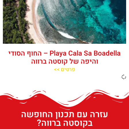
‪‪Playa Cala Sa Boadella‬‬ – החוף הסודי
והיפה של קוסטה ברווה
פרטים >>
עזרה עם תכנון החופשה
בקוסטה ברווה?