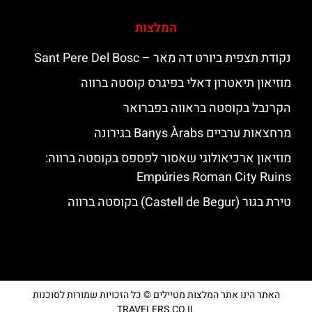
המלצות
נקודת תצפית ביורט דה מאר – Sant Pere Del Bosc
מוזיאון תיאטרון דאלי בפיגרס קוסטה ברווה
הקרנבל בקוסטה בראווה בפברואר
מרחצאות ערביים Banys Àrabs בגירונה
מוזיאון ארכיאולוגי שאסור לפספס בקוסטה ברווה:
Empúries Roman City Ruins
טירת בגור (Castell de Begur) בקוסטה ברווה
האתר הינו אתר המלצות מטיילים © כל הזכויות שמורות לסוכנות
TRAVELERS.CO.IL