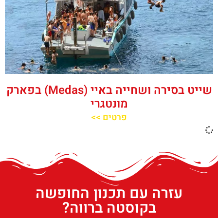
שייט בסירה ושחייה באיי (Medas) בפארק
מונטגרי
פרטים >>
עזרה עם תכנון החופשה
בקוסטה ברווה?