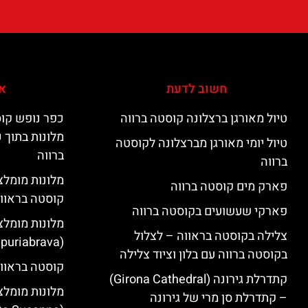
חשוב לדעת
אי
טיול מאורגן ברצלונה קוסטה ברווה
כפר נופש קוס
מלונות בתוך 
טיול יומי מאורגן מברצלונה לקוסטה
ברווה
ברווה
פארק מים קוסטה ברווה
קוסטה בראוו
פארקי שעשועים בקוסטה ברווה
מלונות מומלצ
צלילה בקוסטה בראווה – לצלול
(Empuriabrava)
בקוסטה ברווה עם בלון וציוד צלילה
קוסטה בראווה
קתדרלת גירונה (Girona Cathedral)
מלונות מומלצ
– קתדרלת סן מרי של גירונה