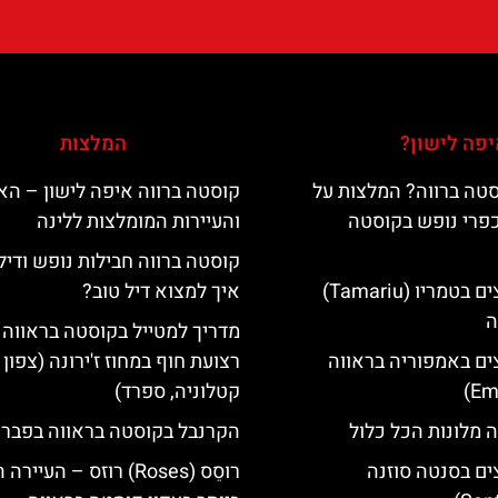
פה לישון?
המלצות
טה ברווה? המלצות על
קוסטה ברווה איפה לישון – האי
כפרי נופש בקוסטה
והעיירות המומלצות ללינה
קוסטה ברווה חבילות נופש ודיל
מלונות מומלצים בטמריו (Tamariu)
איך למצוא דיל טוב?
ה
מדריך למטייל בקוסטה בראווה 
ים באמפוריה בראווה
רצועת חוף במחוז ז'ירונה (צפון
קטלוניה, ספרד)
 מלונות הכל כלול
הקרנבל בקוסטה בראווה בפברו
ים בסנטה סוזנה
רוסֵס (Roses) רוזס – העיי