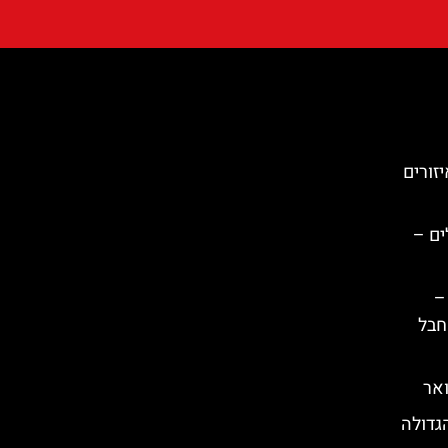
זורים
ים –
–
 חבל
אר
רה הגדולה