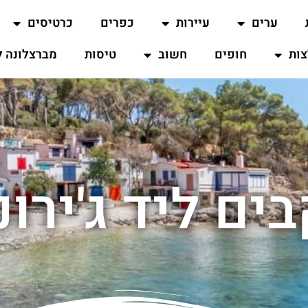
ערים
עיירות
כפרים
כרטיסים
ות
חופים
חשוב
טיסות
מברצלונה ל
בים ליד ג'ירונ