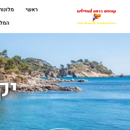
ראשי
מלונות
המלצ
יק