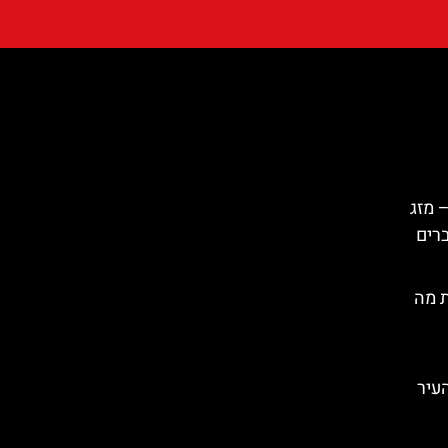
 מזג
ברים
ת מה
העיר