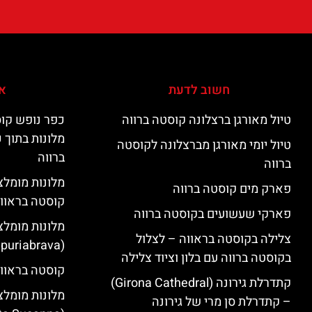
חשוב לדעת
אי
טיול מאורגן ברצלונה קוסטה ברווה
כפר נופש קוס
מלונות בתוך 
טיול יומי מאורגן מברצלונה לקוסטה
ברווה
ברווה
פארק מים קוסטה ברווה
קוסטה בראוו
פארקי שעשועים בקוסטה ברווה
מלונות מומלצ
צלילה בקוסטה בראווה – לצלול
(Empuriabrava)
בקוסטה ברווה עם בלון וציוד צלילה
קוסטה בראווה
קתדרלת גירונה (Girona Cathedral)
מלונות מומלצ
– קתדרלת סן מרי של גירונה