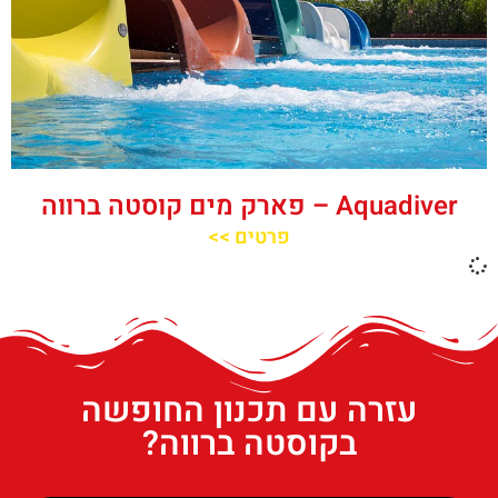
‪‪Aquadiver‬‬ – פארק מים קוסטה ברווה
פרטים >>
עזרה עם תכנון החופשה
בקוסטה ברווה?