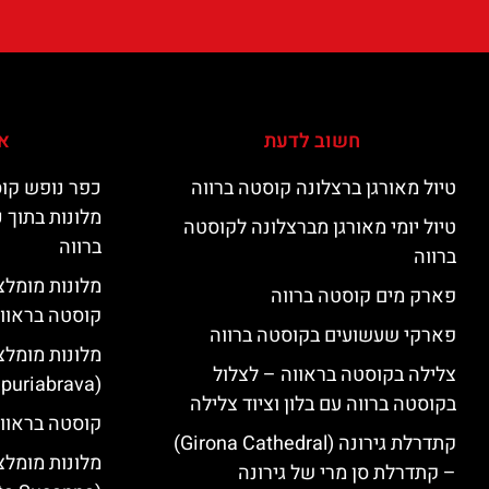
חשוב לדעת
אי
טיול מאורגן ברצלונה קוסטה ברווה
כפר נופש קוס
מלונות בתוך 
טיול יומי מאורגן מברצלונה לקוסטה
ברווה
ברווה
פארק מים קוסטה ברווה
קוסטה בראוו
פארקי שעשועים בקוסטה ברווה
מלונות מומלצ
צלילה בקוסטה בראווה – לצלול
(Empuriabrava)
בקוסטה ברווה עם בלון וציוד צלילה
קוסטה בראווה
קתדרלת גירונה (Girona Cathedral)
מלונות מומלצ
– קתדרלת סן מרי של גירונה