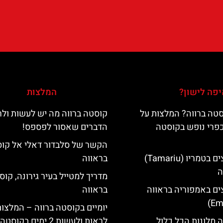
פה לישון?
המלצות
טה ברווה? המלצות על
קוסטה ברווה מה יש לעשות ול
כפרי נופש בקוסטה
הדברים שאסור לפספס!
הקשר של סלבדור דאלי אל קו
מלונות מומלצים בטמריו (Tamariu)
בראווה
ה
מדריך למטייל בעיר גירונה, קוס
ים באמפוריה בראווה
בראווה
יומיים בקוסטה ברווה – המלצו
 מלונות הכל כלול
לראות ולעשות 2 ימים בקוסטה