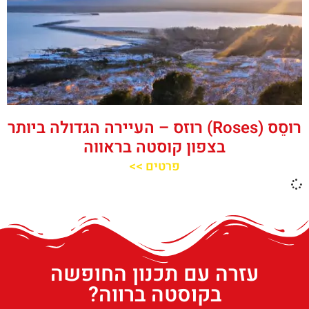
רוסֵס (Roses) רוזס – העיירה הגדולה ביותר
בצפון קוסטה בראווה
פרטים >>
עזרה עם תכנון החופשה
בקוסטה ברווה?