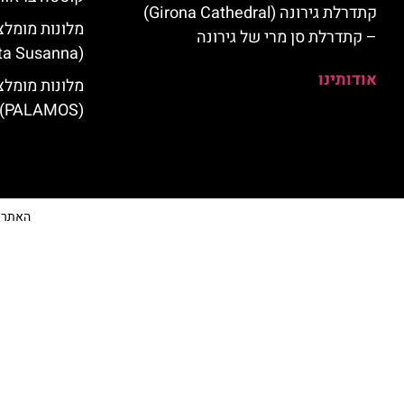
קתדרלת גירונה (Girona Cathedral)
מלונות מומלצ
– קתדרלת סן מרי של גירונה
(Santa Susanna)
אודותינו
מלונות מומלצ
(PALAMOS)
האתר הי