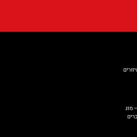
זורים
 מזג
ברים