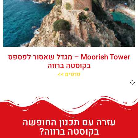
‪‪Moorish Tower‬‬ – מגדל שאסור לפספס
בקוסטה ברווה
פרטים >>
עזרה עם תכנון החופשה
בקוסטה ברווה?