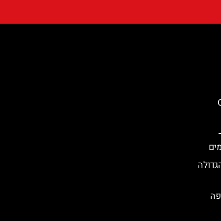
C
רה הגדולה
פה