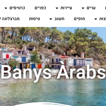
ערים
עיירות
כפרים
כרטיסים
ות
חופים
חשוב
טיסות
מברצלונה ל
Banys Àrab