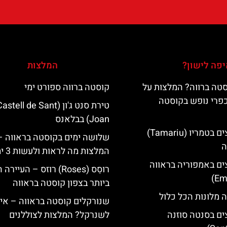
פה לישון?
המלצות
טה ברווה? המלצות על
קוסטה ברווה ספורט ימי
כפרי נופש בקוסטה
טירת סנט ג'ון (astell de Sant
Joan) בבלאנס
מלונות מומלצים בטמריו (Tamariu)
שלושה ימים בקוסטה בראווה –
ה
המלצות מה לראות ולעשות 3 ימים
ים באמפוריה בראווה
רוסֵס (Roses) רוזס – העיי
ביותר בצפון קוסטה בראווה
 מלונות הכל כלול
שנורקלים קוסטה בראווה – אי
ים בסנטה סוזנה
לשנרקל? המלצות לצוללנים