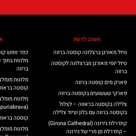
חשוב לדעת
אי
טיול מאורגן ברצלונה קוסטה ברווה
כפר נופש קוס
מלונות בתוך 
טיול יומי מאורגן מברצלונה לקוסטה
ברווה
ברווה
פארק מים קוסטה ברווה
קוסטה בראוו
פארקי שעשועים בקוסטה ברווה
מלונות מומלצ
צלילה בקוסטה בראווה – לצלול
(Empuriabrava)
בקוסטה ברווה עם בלון וציוד צלילה
קוסטה בראווה
קתדרלת גירונה (Girona Cathedral)
מלונות מומלצ
– קתדרלת סן מרי של גירונה