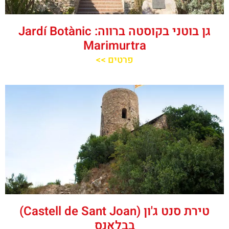
גן בוטני בקוסטה ברווה: ‪‪Jardí Botànic
Marimurtra‬‬
פרטים >>
טירת סנט ג'ון (Castell de Sant Joan)
בבלאנס