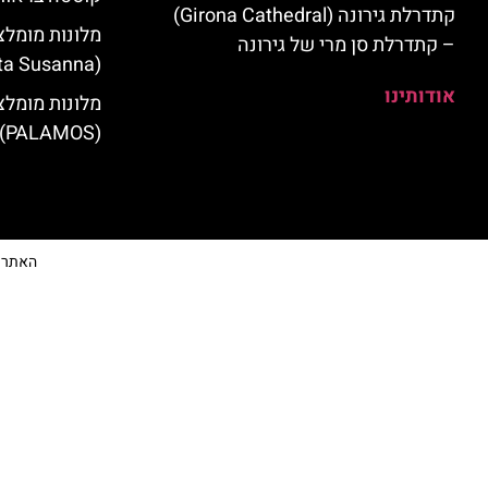
קתדרלת גירונה (Girona Cathedral)
מלונות מומלצ
– קתדרלת סן מרי של גירונה
(Santa Susanna)
אודותינו
מלונות מומלצ
(PALAMOS)
האתר הי