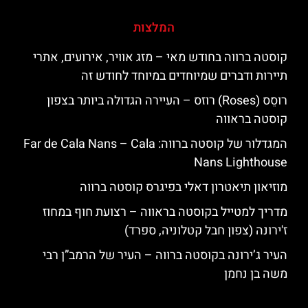
המלצות
קוסטה ברווה בחודש מאי – מזג אוויר, אירועים, אתרי
תיירות ודברים שמיוחדים במיוחד לחודש זה
רוסֵס (Roses) רוזס – העיירה הגדולה ביותר בצפון
קוסטה בראווה
המגדלור של קוסטה ברווה: ‪‪Far de Cala Nans – Cala
Nans Lighthouse‬‬
מוזיאון תיאטרון דאלי בפיגרס קוסטה ברווה
מדריך למטייל בקוסטה בראווה – רצועת חוף במחוז
ז'ירונה (צפון חבל קטלוניה, ספרד)
העיר ג’ירונה בקוסטה ברווה – העיר של הרמב”ן רבי
משה בן נחמן