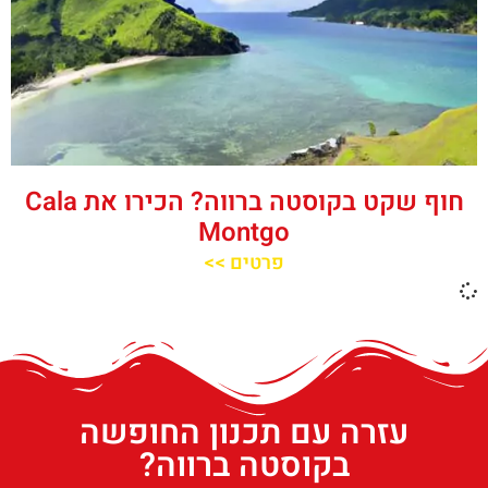
חוף שקט בקוסטה ברווה? הכירו את ‪‪Cala
Montgo‬‬
פרטים >>
עזרה עם תכנון החופשה
בקוסטה ברווה?