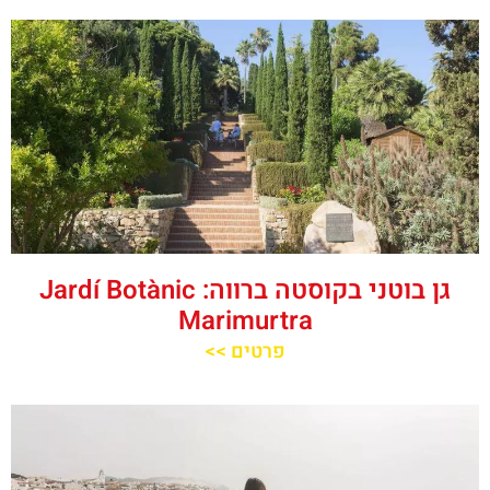
גן בוטני בקוסטה ברווה: ‪‪Jardí Botànic
Marimurtra‬‬
פרטים >>