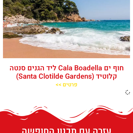
חוף ים Cala Boadella ליד הגנים סנטה
קלוטיד (Santa Clotilde Gardens)
פרטים >>
עזרה עם תכנון החופשה