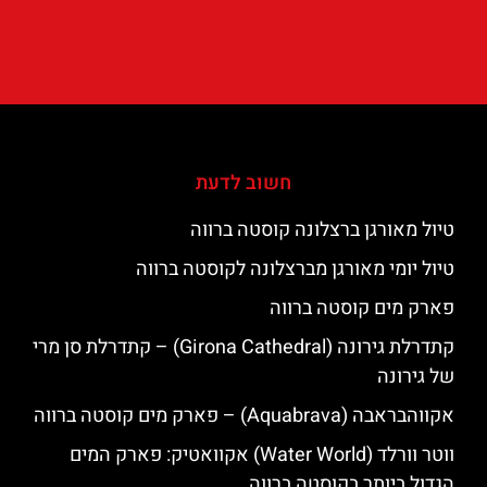
חשוב לדעת
טיול מאורגן ברצלונה קוסטה ברווה
טיול יומי מאורגן מברצלונה לקוסטה ברווה
פארק מים קוסטה ברווה
קתדרלת גירונה (Girona Cathedral) – קתדרלת סן מרי
של גירונה
אקווהבראבה (Aquabrava) – פארק מים קוסטה ברווה
ווטר וורלד (Water World) אקוואטיק: פארק המים
הגדול ביותר בקוסטה ברווה